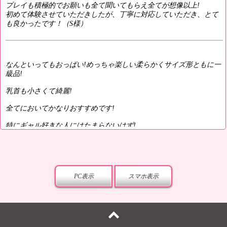
プレイも積極的でお願いも全て聞いてもらえ全てが想像以上!
初めて体験させていただきしたが、丁寧に対応していただき、とて
も良かったです！（S様）
なんといってもおっぱい!めっちゃ楽しい柔らかくサイズ形ともに一
級品!
乳首も小さくて綺麗!
全てにおいてかなりおすすめです!
特にギャル好きな人にはたまらないはず!
ホスピタリティに溢れてて人懐っこいので人見知りでもオッケー!
期間限定なので出勤してたら、迷わず呼ぶべし!（T様）
※こちらの感想はこちらのアンケートフォームから記入ができま
す。
PC表示
スマホ表示