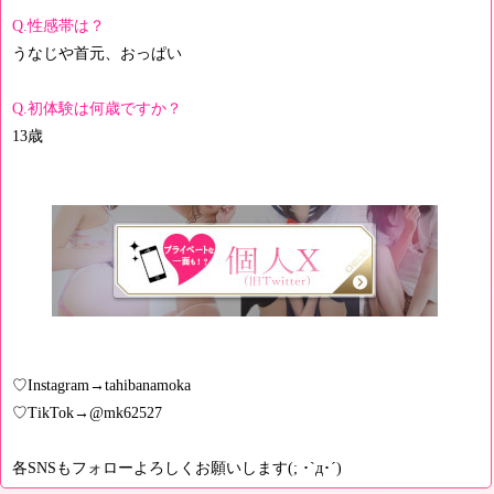
Q.性感帯は？
うなじや首元、おっぱい
Q.初体験は何歳ですか？
13歳
♡Instagram→tahibanamoka
♡TikTok→@mk62527
各SNSもフォローよろしくお願いします(; ･`д･´)