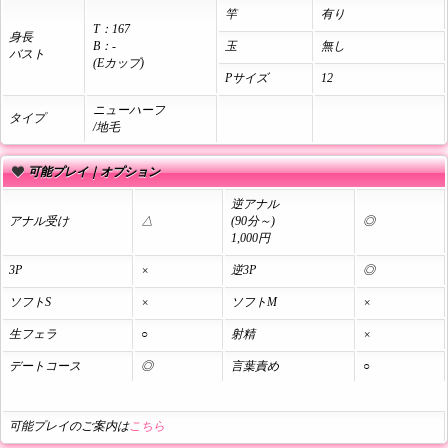
竿
有り
T：167
身長
B：-
玉
無し
バスト
(Eカップ)
Pサイズ
12
ニューハーフ
タイプ
/地毛
可能プレイ｜オプション
逆アナル
アナル受け
△
(90分～)
◎
1,000円
3P
×
逆3P
◎
ソフトS
×
ソフトM
×
生フェラ
○
射精
×
デートコース
◎
言葉責め
○
可能プレイのご案内は
こちら