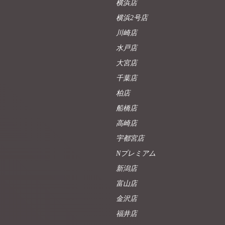
横浜店
横浜2号店
川崎店
水戸店
大宮店
千葉店
柏店
船橋店
高崎店
宇都宮店
Nプレミアム
新潟店
富山店
金沢店
福井店