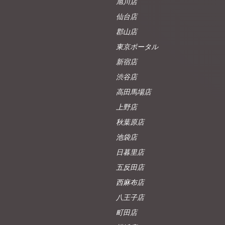
旭川店
仙台店
郡山店
東京ポータル
新宿店
渋谷店
高田馬場店
上野店
秋葉原店
池袋店
日暮里店
五反田店
西麻布店
八王子店
町田店