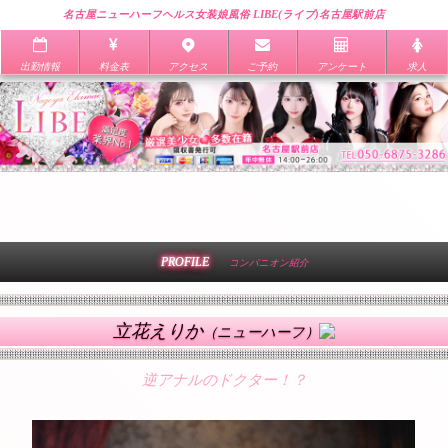
名古屋ニューハーフヘルス女装娘風俗 LIBE(ライブ)名古屋駅前店
出勤情報
料金表
アクセス
ご予約
アンケート
求人
PROFILE
コンパニオン紹介
立花えりか
（ニューハーフ）
逆アナルのドクター！？