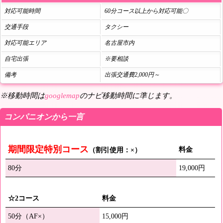
対応可能時間
60分コース以上から対応可能〇
交通手段
タクシー
対応可能エリア
名古屋市内
自宅出張
※要相談
備考
出張交通費2,000円～
※移動時間は
googlemap
のナビ移動時間に準じます。
コンパニオンから一言
期間限定特別コース
料金
（割引使用：×）
80分
19,000円
☆2コース
料金
50分（AF×）
15,000円