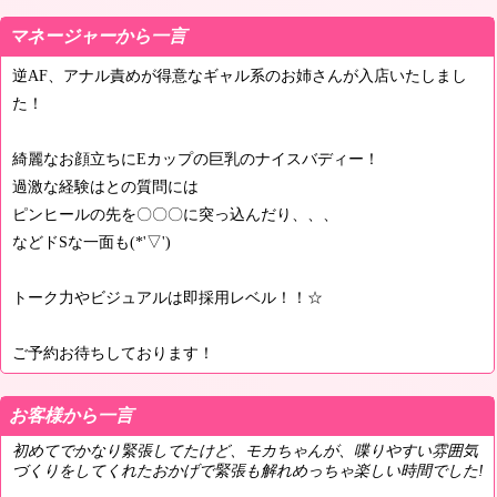
マネージャーから一言
逆AF、アナル責めが得意なギャル系のお姉さんが入店いたしまし
た！
綺麗なお顔立ちにEカップの巨乳のナイスバディー！
過激な経験はとの質問には
ピンヒールの先を〇〇〇に突っ込んだり、、、
などドSな一面も(*'▽')
トーク力やビジュアルは即採用レベル！！☆
ご予約お待ちしております！
お客様から一言
初めてでかなり緊張してたけど、モカちゃんが、喋りやすい雰囲気
づくりをしてくれたおかげで緊張も解れめっちゃ楽しい時間でした!