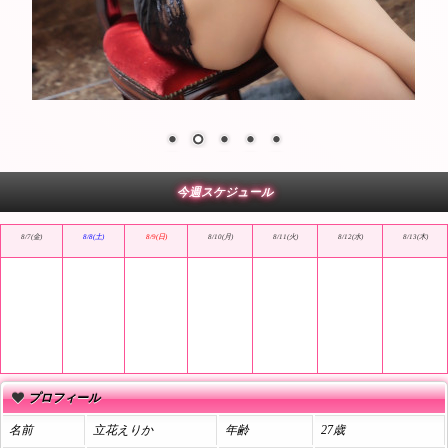
今週スケジュール
8/7(金)
8/8(土)
8/9(日)
8/10(月)
8/11(火)
8/12(水)
8/13(木)
プロフィール
名前
立花えりか
年齢
27歳