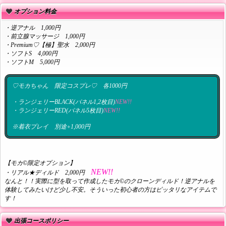
オプション料金
・逆アナル 1,000円
・前立腺マッサージ 1,000円
・Premium♡【極】聖水 2,000円
・ソフトS 4,000円
・ソフトM 5,000円
♡モカちゃん 限定コスプレ♡ 各1000円
・ランジェリーBLACK(パネル1,2枚目)
NEW!!
・ランジェリーRED(パネル5枚目)
NEW!!
※着衣プレイ 別途+1,000円
【モカ©限定オプション】
NEW!!
・リアル★ディルド 2,000円
なんと！！実際に型を取って作成したモカ©のクローンディルド！逆アナルを
体験してみたいけど少し不安。そういった初心者の方はピッタリなアイテムで
す！
出張コースポリシー